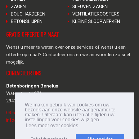
ZAGEN
SLEUVEN ZAGEN
BOUCHARDEREN
VENTILATIEROOSTERS
BETONSLIJPEN
KLEINE SLOOPWERKEN
GRATIS OFFERTE OP MAAT
Wenst u meer te weten over onze services of wenst u een
offerte op maat? Contacteer ons en we antwoorden zo snel
mogelijk.
CONTACTEER ONS
Betonboringen Benelux
Waterstraat 187A
2940 Stabroek
We maken gebruik van cookies om uw
bezoek aan onze website aangenamer te
03 636 40 77
maken. Uiteraard kan u ten alle tijden uw
instellingen voor cookies wijzigen.
info@betonboringenbenelux.be
Lees meer over cookies