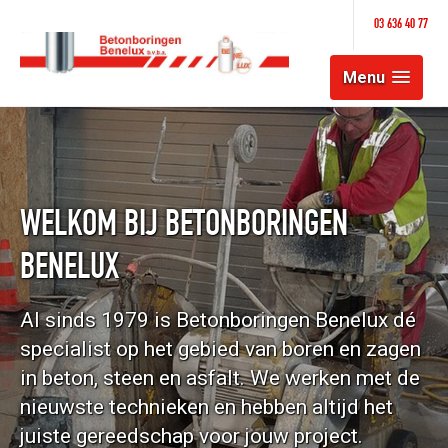
03 636 40 77
Menu
WELKOM BIJ BETONBORINGEN
BENELUX
Al sinds 1979 is Betonboringen Benelux dé
specialist op het gebied van boren en zagen
in beton, steen en asfalt. We werken met de
nieuwste technieken en hebben altijd het
juiste gereedschap voor jouw project.