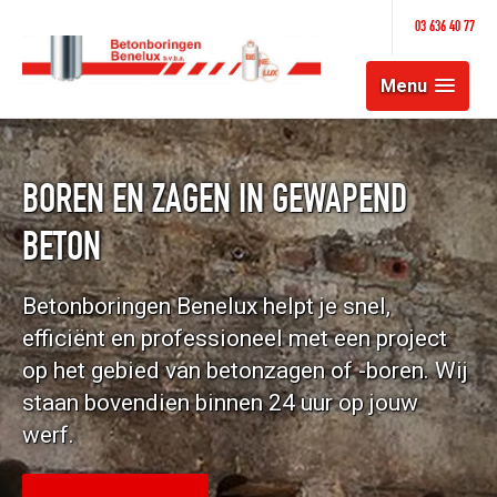
03 636 40 77
Menu
BOREN EN ZAGEN IN GEWAPEND
BETON
Betonboringen Benelux helpt je snel,
efficiënt en professioneel met een project
op het gebied van betonzagen of -boren. Wij
staan bovendien binnen 24 uur op jouw
werf.